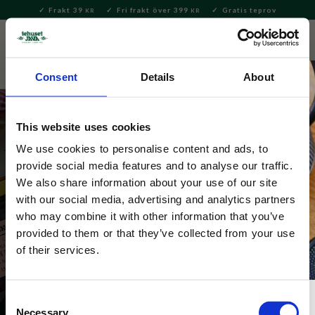
Frakt 39
Fri frakt över 399
Gratis teprov
KR
KR
Meny
FAVORITE
KUNDV
close
Consent
Details
About
This website uses cookies
We use cookies to personalise content and ads, to
provide social media features and to analyse our traffic.
We also share information about your use of our site
with our social media, advertising and analytics partners
Tokyo Design
who may combine it with other information that you’ve
provided to them or that they’ve collected from your use
of their services.
Consent
Necessary