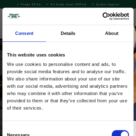
Frakt 39
Fri frakt över 399
Gratis teprov
KR
KR
Meny
FAVORITE
KUNDV
close
Consent
Details
About
This website uses cookies
We use cookies to personalise content and ads, to
provide social media features and to analyse our traffic.
Detox- & Hälsote
We also share information about your use of our site
Upptäck våra detox- och och hälsoteer. Många 
with our social media, advertising and analytics partners
alternativ av koffeinfritt te 
who may combine it with other information that you’ve
med örter som kamomill, rosenblad och choklad. Vi har 
provided to them or that they’ve collected from your use
även Ayurvediska blandningar!
of their services.
Consent
Necessary