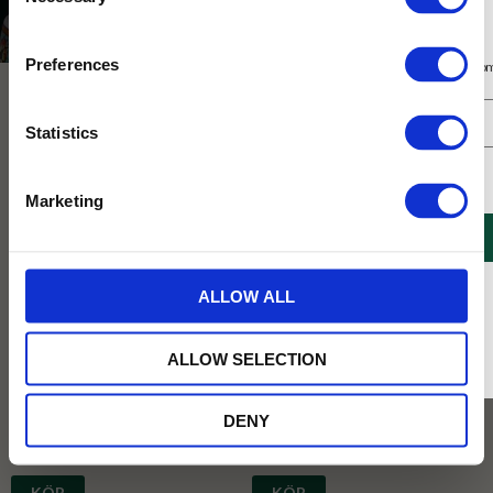
Selection
Varumärken
Walkers
Prenumerera på vårt nyhetsbrev
Preferences
Få 10% rabatt på ditt första köp på nätet och ta del av erbjudanden året o
Statistics
Jag samtycker till Tehuset Javas villkor.
Läs mer
Marketing
REGISTRERA
* Rabatten gäller endast online på Tehusetjava.se. Rabatten fungerar endast på
ALLOW ALL
ordinarie priser och kan ej kombineras med andra erbjudanden.
Afternoon Tea Kit litet
Afternoon Tea Kit stort
Ge någon en testund i present!
En present av särdeles mumsigt slag!
ALLOW SELECTION
Inslaget i cellofan med våra absolut
Inslagen i cellofan, fylld med våra
klassiker!
absoluta favoriter!
DENY
131
614
KR
KR
KÖP
KÖP