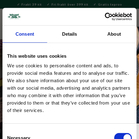
Frakt 39
Fri frakt över 399
Gratis teprov
KR
KR
Meny
FAVORITE
KUNDV
close
Consent
Details
About
This website uses cookies
We use cookies to personalise content and ads, to
provide social media features and to analyse our traffic.
We also share information about your use of our site
Walker's
with our social media, advertising and analytics partners
who may combine it with other information that you’ve
Shortbread och kakor som är goda till te och kaffe.
provided to them or that they’ve collected from your use
of their services.
Consent
Necessary