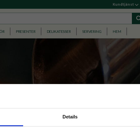
Kundtjänst
HÖR
PRESENTER
DELIKATESSER
SERVERING
HEM
Esspressobönor
nyhetsbrev
Details
obönor av Arabica och Robusta, varsamt rostade för fyllig
p på nätet och ta del av
för espressomaskiner och att njutas som en intensiv, aroma
kaffe.