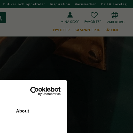
Butiker och öppettider
Inspiration
Varumärken
B2B & Företag
FAVORITER
KUNDVAGN
MINA SIDOR
NYHETER
KAMPANJER %
SÄSONG
About
 smak. 
tisk kopp 