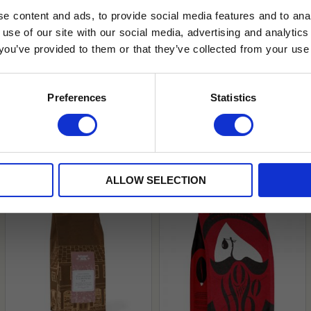
e content and ads, to provide social media features and to anal
 use of our site with our social media, advertising and analyt
t you’ve provided to them or that they’ve collected from your use 
lkor.
Läs mer
STRERA
Preferences
Statistics
husetjava.se. Rabatten fungerar endast
neras med andra erbjudanden.
ALLOW SELECTION