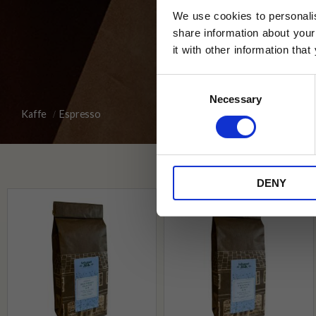
We use cookies to personalis
share information about your
it with other information tha
Jag samtycker till Tehuset Javas vil
Consent
REGI
Necessary
Selection
Kaffe
Espresso
* Rabatten gäller endast online på Te
på ordinarie priser och kan ej kombi
DENY