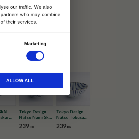
yse our traffic. We also
ics partners who may combine
30 dagar
of their services.
ällning
Marketing
ted by Tehuset Java
ALLOW ALL
Skål
Tokyo Design
Tokyo Design
iskar
Natsu Nami Skål
Natsu Tokusa
1L
Skål 1L
239
239
KR
KR