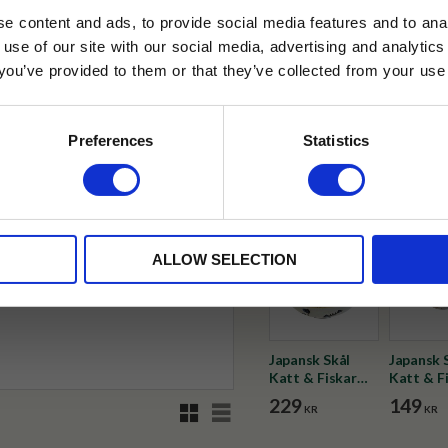
e content and ads, to provide social media features and to anal
✓ Fri frakt över 399 kr
 use of our site with our social media, advertising and analyt
✓ Betala direkt eller inom 
t you’ve provided to them or that they’ve collected from your use 
lkor.
Läs mer
STRERA
✓ Gratis teprov i varje best
Preferences
Statistics
Visa alla produkter från Selec
husetjava.se. Rabatten fungerar endast
neras med andra erbjudanden.
ALLOW SELECTION
Japansk Skål
Japansk 
Katt & Fiskar
Katt & F
20cm
13cm
229
149
Rutnätsvy
Listvy
KR
KR