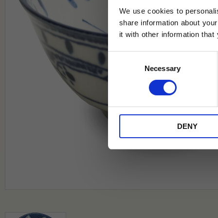
We use cookies to personalis
share information about your
it with other information tha
Jag samtycker till Tehuset Javas vil
Consent
REGI
Necessary
Selection
* Rabatten gäller endast online på Te
på ordinarie priser och kan ej kombi
DENY