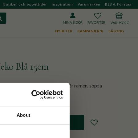
Butiker och öppettider
Inspiration
Varumärken
B2B & Företag
FAVORITER
KUNDVAGN
MINA SIDOR
NYHETER
KAMPANJER %
SÄSONG
eko Blå 15cm
gn med motiv på en katt. Perfekt för ramen, soppa
About
Lägg till i favoriter