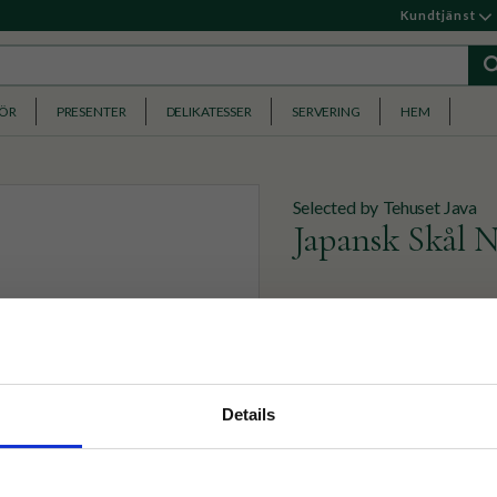
Kundtjänst
HÖR
PRESENTER
DELIKATESSER
SERVERING
HEM
Selected by Tehuset Java
Japansk Skål N
En stor skål i Japansk desi
eller som serveringsskål.
119
KR
nyhetsbrev
Details
p på nätet och ta del av