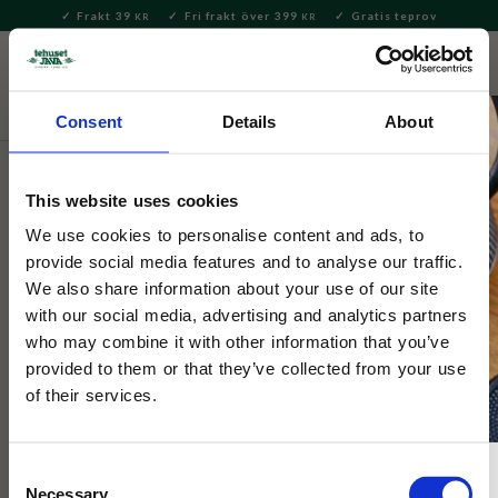
Frakt 39
Fri frakt över 399
Gratis teprov
KR
KR
Meny
FAVORITE
KUNDV
close
Consent
Details
About
Servering & Dukning
Servering
Skålar
This website uses cookies
Tokyo Design
Fujisakura Green Ramen Bowl 1L
We use cookies to personalise content and ads, to
provide social media features and to analyse our traffic.
We also share information about your use of our site
Japansk skål, dekorerad med ljusrosa körsbärsblommor i ett
with our social media, advertising and analytics partners
fint levande mönster till den grönblåa bakgrunden. Skålen har
who may combine it with other information that you’ve
ett vitt blommigt yttre.
provided to them or that they’ve collected from your use
of their services.
NYHET
Consent
Necessary