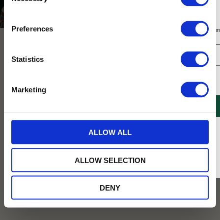
Selection
Varumärken
Pärlans
Prenumerera på vårt nyhetsbrev
Preferences
Få 10% rabatt på ditt första köp på nätet och ta del av erbjudanden året o
Statistics
Jag samtycker till Tehuset Javas villkor.
Läs mer
Marketing
REGISTRERA
* Rabatten gäller endast online på Tehusetjava.se. Rabatten fungerar endast på
ALLOW ALL
ordinarie priser och kan ej kombineras med andra erbjudanden.
Kolabit I Choklad Rostad
Kolor Påskägg 9 Kolor
Mandel
Pärlans påskägg med fantastiska kolar
ALLOW SELECTION
i samakerna passionsfrukt, salt
Gräddig kolabit fylld med krispiga, små
karamell och choklad. Perfekt att ge
bitar av rostad mandel, lätt sälta och
som gåva!
ett lager len ekologisk mjölkchoklad.
DENY
69
185
KR
KR