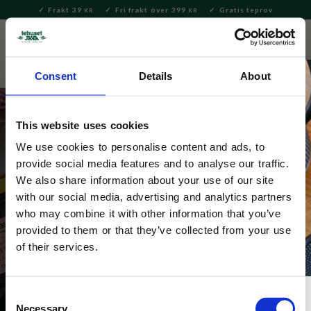
Frakt 39
Fri frakt över 399
Gratis teprov
KR
KR
Meny
FAVORITE
KUNDV
close
Consent
Details
About
This website uses cookies
We use cookies to personalise content and ads, to
provide social media features and to analyse our traffic.
We also share information about your use of our site
with our social media, advertising and analytics partners
Pärlans
who may combine it with other information that you’ve
provided to them or that they’ve collected from your use
of their services.
Consent
Necessary