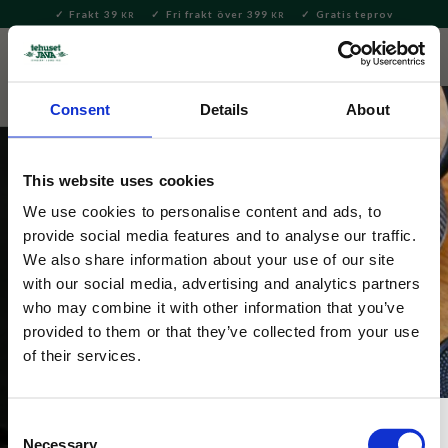
Frakt 39
Fri frakt över 399
Gratis teprov
KR
KR
Meny
FAVORITE
KUNDV
close
Consent
Details
About
This website uses cookies
We use cookies to personalise content and ads, to
provide social media features and to analyse our traffic.
Lundablandning
We also share information about your use of our site
with our social media, advertising and analytics partners
Vår Lundablandning, skapad av Jannike Skeppstedt, är 
who may combine it with other information that you’ve
inspirerad av Lunds blommiga parker och syrliga 
provided to them or that they’ve collected from your use
humor. Finns som svart, grönt, vitt te och rooibos.
of their services.
Consent
Necessary