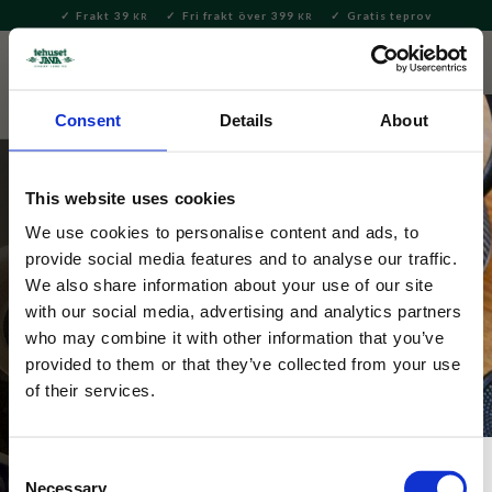
Frakt 39
Fri frakt över 399
Gratis teprov
KR
KR
Meny
FAVORITE
KUNDV
close
Consent
Details
About
This website uses cookies
We use cookies to personalise content and ads, to
Vattenkokare
provide social media features and to analyse our traffic.
We also share information about your use of our site
Snygga och snabba vattenkokare av hög kvalitet. 
with our social media, advertising and analytics partners
Spara tid och energi med en vattenkokare. I vårt 
who may combine it with other information that you’ve
sortiment har vi alltifrån moderna eldrivna till den 
provided to them or that they’ve collected from your use
klassiska spiskannan. Vi har också väldigt praktiska 
of their services.
vattenkokare som är kombinerad med tesil. Klicka hem 
din favorit idag!
Consent
Necessary