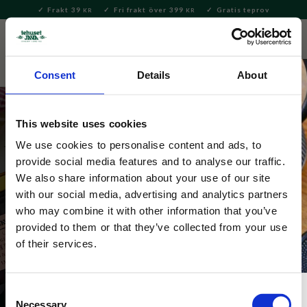
Frakt 39
Fri frakt över 399
Gratis teprov
KR
KR
Meny
FAVORITE
KUNDV
close
Consent
Details
About
This website uses cookies
We use cookies to personalise content and ads, to
provide social media features and to analyse our traffic.
Köp 3 vykort fyllda med te för 129 kr
We also share information about your use of our site
Skicka en hälsning fylld med te till nära och kära. Våra 
with our social media, advertising and analytics partners
fina tevykort med olika hälsningar innehåller 
who may combine it with other information that you’ve
teblandningar som räcker till 2 kannor med te.  (Ord. 
provided to them or that they’ve collected from your use
pris 147kr)
of their services.
Consent
Necessary