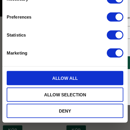
Selection
Hem & Inredningsdetaljer
Kök
Kaffeburkar
Prenumerera på vårt nyhetsbrev
Preferences
Få 10% rabatt på ditt första köp på nätet och ta del av erbjudanden året o
Statistics
Jag samtycker till Tehuset Javas villkor.
Läs mer
Marketing
REGISTRERA
* Rabatten gäller endast online på Tehusetjava.se. Rabatten fungerar endast på
ALLOW ALL
ordinarie priser och kan ej kombineras med andra erbjudanden.
Kaffeburk Strandtur Orange
Kaffeburk Strandtur Blå
Mumin kaffeburk i orange nyans
Mumin kaffeburk i blå nyans
ALLOW SELECTION
tillsammans med Muminfigurer på
tillsammans med Muminfigurer på
stranden. Perfekt att förvara ditt kaffe
stranden. Perfekt att förvara ditt kaffe
i.
i.
DENY
239
239
KR
KR
KÖP
KÖP