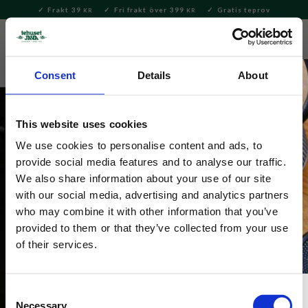
Frakt 39
Fri frakt över 399
Gratis teprov
KR
KR
Meny
FAVORITE
KUNDV
close
Consent
Details
About
This website uses cookies
We use cookies to personalise content and ads, to
provide social media features and to analyse our traffic.
We also share information about your use of our site
Kaffeburkar
with our social media, advertising and analytics partners
Burkar i plåt och porslin med lock som passar bra till 
who may combine it with other information that you’ve
förvaring av kaffebönor eller malet kaffe.
provided to them or that they’ve collected from your use
of their services.
Consent
Necessary