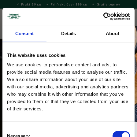
Frakt 39
Fri frakt över 399
Gratis teprov
KR
KR
Meny
FAVORITE
KUNDV
close
Consent
Details
About
This website uses cookies
We use cookies to personalise content and ads, to
provide social media features and to analyse our traffic.
Hem och inredningsdetaljer
We also share information about your use of our site
with our social media, advertising and analytics partners
Praktiska produkter och fina detaljer för hem, badrum 
who may combine it with other information that you’ve
och kök. Utforska doftljus, kökshanddukar, tvålar, 
provided to them or that they’ve collected from your use
lyktor och andra utvalda vardagsfavoriter.
of their services.
Consent
Necessary