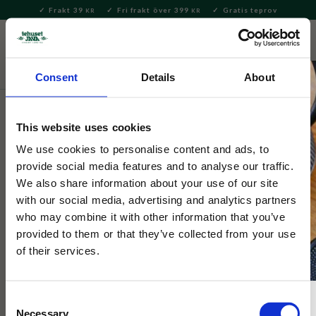
Frakt 39
Fri frakt över 399
Gratis teprov
KR
KR
Meny
FAVORITE
KUNDV
close
Consent
Details
About
Servering & Dukning
Servering
Bestick
This website uses cookies
Tokyo Design
Chopsticks Blue Flower 5 par
We use cookies to personalise content and ads, to
provide social media features and to analyse our traffic.
We also share information about your use of our site
Set med 5 par ätpinnar i bambu, dekorerade i ett vackert blått
with our social media, advertising and analytics partners
blommigt motiv. Kommer i en fin presentlåda i samma motiv.
who may combine it with other information that you’ve
provided to them or that they’ve collected from your use
of their services.
Consent
Necessary