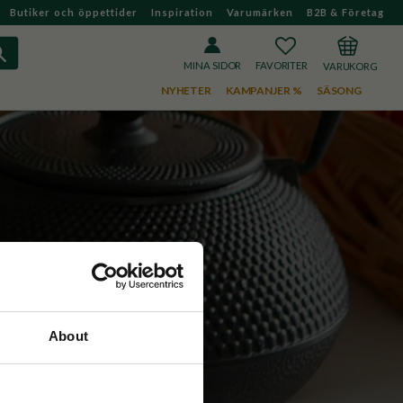
Butiker och öppettider
Inspiration
Varumärken
B2B & Företag
FAVORITER
KUNDVAGN
MINA SIDOR
NYHETER
KAMPANJER %
SÄSONG
pussel
About
n trivsam 