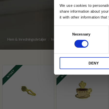
We use cookies to personalis
share information about your
it with other information tha
Jag samtycker till Tehuset Javas vil
Consent
REGI
Necessary
Selection
Hem & Inredningsdetaljer
Inredning & Dekoration
* Rabatten gäller endast online på Te
på ordinarie priser och kan ej kombi
Pussel & Böcker
Doftlju
DENY
NYHET
NYHET