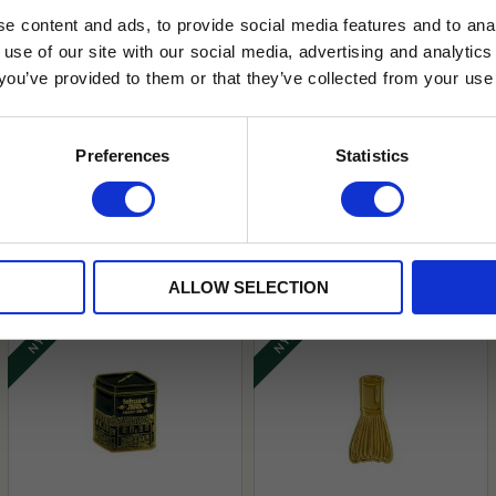
e content and ads, to provide social media features and to anal
 use of our site with our social media, advertising and analyt
t you’ve provided to them or that they’ve collected from your use 
lkor.
Läs mer
STRERA
Preferences
Statistics
husetjava.se. Rabatten fungerar endast
neras med andra erbjudanden.
s & Diffusers
Hanataba & Fakirer
Lyktor & Lampor
N
ALLOW SELECTION
NYHET
NYHET