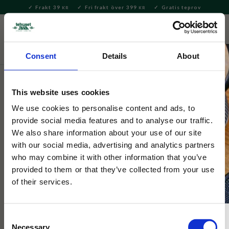
Frakt 39
Fri frakt över 399
Gratis teprov
KR
KR
Meny
FAVORITE
KUNDV
close
Consent
Details
About
Presenter och set
This website uses cookies
Tepåsefat/Sojafat Puffer Fish Blue
We use cookies to personalise content and ads, to
9x1,6cm
provide social media features and to analyse our traffic.
We also share information about your use of our site
with our social media, advertising and analytics partners
Litet fyrkantigt fat till mindre tillbehör som soja, smör, petit
who may combine it with other information that you’ve
four etc. Fungerar även utmärkt som tepåsefat.
provided to them or that they’ve collected from your use
of their services.
Consent
Necessary