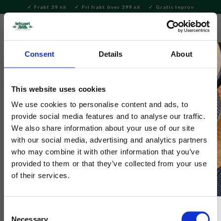
Frakt 39
Fri frakt över 399
Gratis teprov
KR
KR
Meny
FAVORITE
KUNDV
close
Consent
Details
About
Servering & Dukning
Servering
Bestick
This website uses cookies
Tokyo Design
Chopsticks Neko Cat Blue 5 par
We use cookies to personalise content and ads, to
provide social media features and to analyse our traffic.
We also share information about your use of our site
Set med 5 par ätpinnar i bambu, dekorerade i ett vackert blått
with our social media, advertising and analytics partners
motiv på katter. Kommer i en fin presentlåda i samma motiv.
who may combine it with other information that you’ve
provided to them or that they’ve collected from your use
of their services.
Consent
Necessary