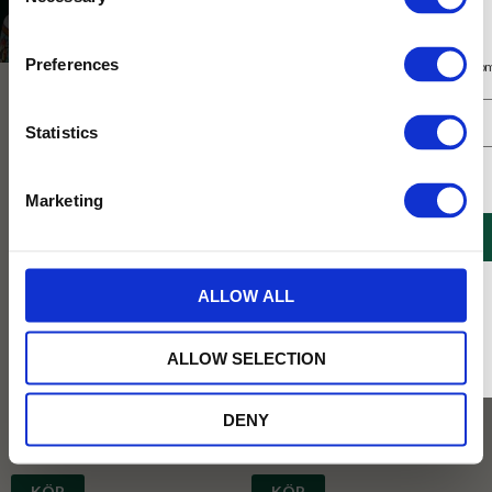
Selection
Presenter och set
Presenter till teälskaren
Prenumerera på vårt nyhetsbrev
Preferences
Få 10% rabatt på ditt första köp på nätet och ta del av erbjudanden året o
NYHET
NYHET
Statistics
Jag samtycker till Tehuset Javas villkor.
Läs mer
Marketing
REGISTRERA
* Rabatten gäller endast online på Tehusetjava.se. Rabatten fungerar endast på
ALLOW ALL
ordinarie priser och kan ej kombineras med andra erbjudanden.
Nyckelring Tekanna
Nyckelring Teburk
Nyckelring med motiv av en tekanna.
Nyckelring med motiv av tehuset javas
ALLOW SELECTION
klassiska gröna teburk.
DENY
59
59
KR
KR
KÖP
KÖP