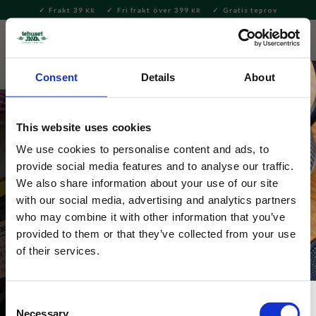
Frakt 39
Fri frakt över 399
Gratis teprov
KR
KR
Meny
FAVORITE
KUNDV
close
Consent
Details
About
This website uses cookies
We use cookies to personalise content and ads, to
provide social media features and to analyse our traffic.
We also share information about your use of our site
with our social media, advertising and analytics partners
Presenter till teälskaren
who may combine it with other information that you’ve
provided to them or that they’ve collected from your use
of their services.
Consent
Necessary