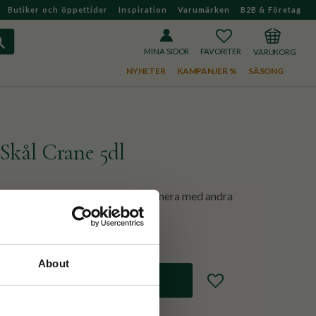
Butiker och öppettider
Inspiration
Varumärken
B2B & Företag
FAVORITER
KUNDVAGN
MINA SIDOR
NYHETER
KAMPANJER %
SÄSONG
 Skål Crane 5dl
ollektionen i motivet Crane. Kombinera med andra
h skapa en vacker dukning!
About
Lägg till i favoriter