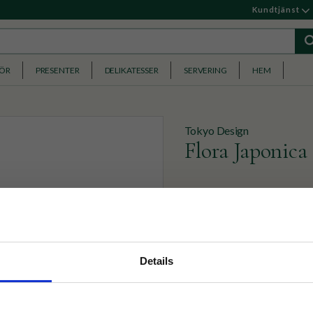
Kundtjänst
HÖR
PRESENTER
DELIKATESSER
SERVERING
HEM
Tokyo Design
Flora Japonica
Skål från Flora Japonica k
delar från kollektionen oc
149
KR
nyhetsbrev
Details
p på nätet och ta del av