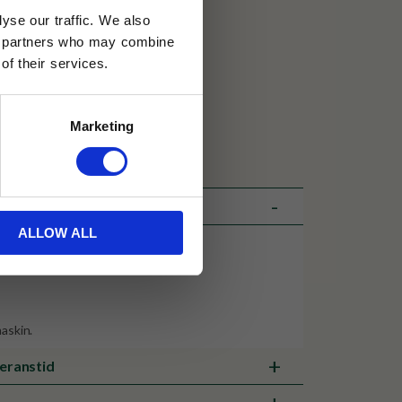
yse our traffic. We also
ics partners who may combine
30 dagar
of their services.
ällning
Marketing
 Design
ALLOW ALL
maskin.
veranstid