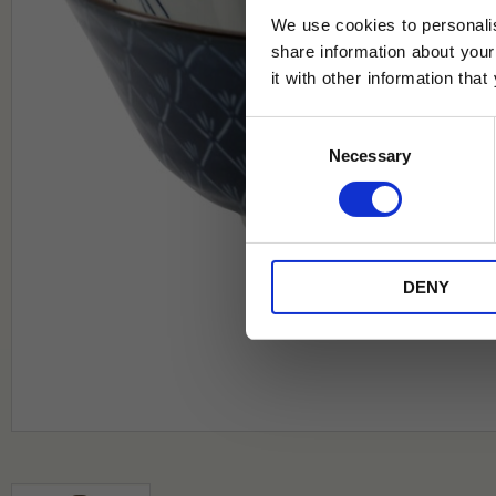
We use cookies to personalis
share information about your
it with other information tha
Jag samtycker till Tehuset Javas vil
Consent
REGI
Necessary
Selection
* Rabatten gäller endast online på Te
på ordinarie priser och kan ej kombi
DENY