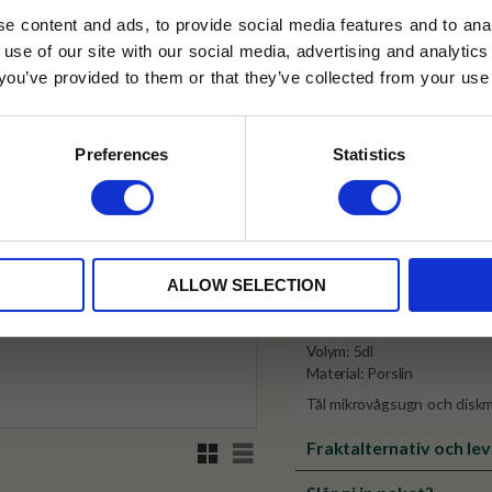
e content and ads, to provide social media features and to anal
✓ Fri frakt över 399 kr
 use of our site with our social media, advertising and analyt
✓ Betala direkt eller inom 
t you’ve provided to them or that they’ve collected from your use 
lkor.
Läs mer
STRERA
✓ Gratis teprov i varje best
Preferences
Statistics
Visa alla produkter från Tokyo
husetjava.se. Rabatten fungerar endast
neras med andra erbjudanden.
Produktinformation
ALLOW SELECTION
Bredd: 14,8 cm
Höjd: 7 cm
Volym: 5dl
Material: Porslin
Tål mikrovågsugn och disk
Rutnätsvy
Listvy
Fraktalternativ och le