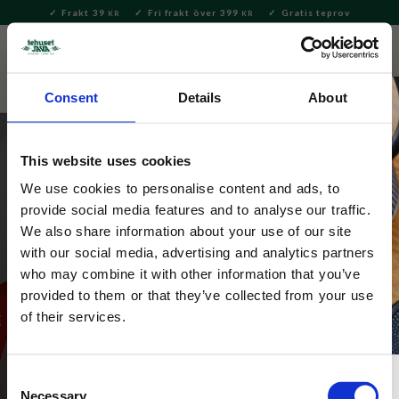
Frakt 39
Fri frakt över 399
Gratis teprov
KR
KR
Meny
FAVORITE
KUNDV
close
Consent
Details
About
This website uses cookies
We use cookies to personalise content and ads, to
provide social media features and to analyse our traffic.
Julte
We also share information about your use of our site
with our social media, advertising and analytics partners
Teblandningar som sprider julstämning med smaker av 
who may combine it with other information that you’ve
kanel, kardemumma, apelsin och andra kryddiga 
provided to them or that they’ve collected from your use
favoriter.
of their services.
Consent
Necessary