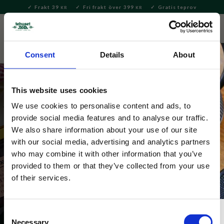
Frakt 39
Fri frakt över 399
Gratis teprov
KR
KR
Meny
FAVORITE
KUNDV
close
Consent
Details
About
This website uses cookies
We use cookies to personalise content and ads, to
provide social media features and to analyse our traffic.
Sydamerikansk tekultur
We also share information about your use of our site
with our social media, advertising and analytics partners
Sydamerikas mest kända tedryck är Yerba Mate! Vi 
who may combine it with other information that you’ve
har allt du behöver för att brygga dig den berömda 
provided to them or that they’ve collected from your use
drycken precis som du själv vill ha den.
of their services.
Consent
Necessary