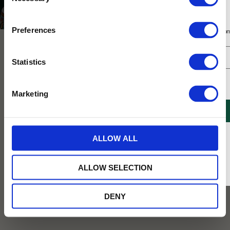
Selection
Tekultur
Sydamerikansk tekultur
Prenumerera på vårt nyhetsbrev
Preferences
Få 10% rabatt på ditt första köp på nätet och ta del av erbjudanden året o
NYHET
NYHET
Statistics
Jag samtycker till Tehuset Javas villkor.
Läs mer
Marketing
REGISTRERA
* Rabatten gäller endast online på Tehusetjava.se. Rabatten fungerar endast på
ALLOW ALL
ordinarie priser och kan ej kombineras med andra erbjudanden.
Äppeldröm tepåsar 16st
Äppeldröm rooibos
presentförpackad 80g
Rooibos med smak av friska äpplen
ALLOW SELECTION
och fruktig apelsin, perfekt att dricka på
Rooibos med smak av friska äpplen
kvällen. 16 pyramidtepåsar. Stig
och fruktig apelsin, perfekt att dricka på
Lindbergs mönster Pall designades
kvällen. En riktigt äppeldröm! Stig
DENY
1963.
Lindbergs mönster Pall ritades 1963.
119
129
KR
KR