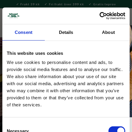
Frakt 39
Fri frakt över 399
Gratis teprov
KR
KR
Meny
FAVORITE
KUNDV
close
Consent
Details
About
This website uses cookies
We use cookies to personalise content and ads, to
provide social media features and to analyse our traffic.
We also share information about your use of our site
with our social media, advertising and analytics partners
Yorkshire Tea
who may combine it with other information that you’ve
provided to them or that they’ve collected from your use
of their services.
Consent
Necessary