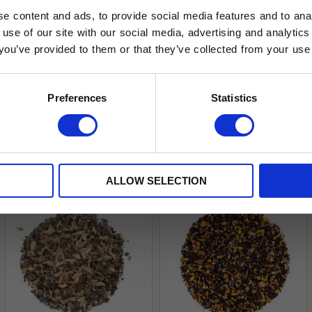
e content and ads, to provide social media features and to anal
 use of our site with our social media, advertising and analyt
t you’ve provided to them or that they’ve collected from your use 
lkor.
Läs mer
STRERA
Preferences
Statistics
husetjava.se. Rabatten fungerar endast
neras med andra erbjudanden.
ALLOW SELECTION