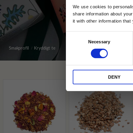
We use cookies to personalis
share information about your
it with other information tha
Jag samtycker till Tehuset Javas vil
Consent
REGI
Necessary
Selection
Smakprofil
Kryddigt te
* Rabatten gäller endast online på Te
på ordinarie priser och kan ej kombi
DENY