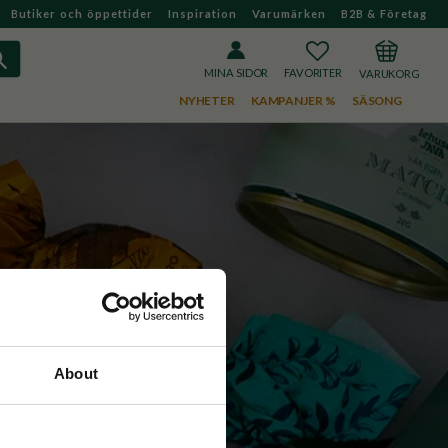
Butiker och öppettider
Inspiration
Varumärken
B2B & Företag
FAVORITER
KUNDVAGN
MINA SIDOR
NYHETER
KAMPANJER %
SÄSONG
About