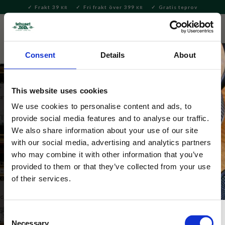
Frakt 39
Fri frakt över 399
Gratis teprov
KR
KR
Meny
FAVORITE
KUNDV
close
Consent
Details
About
This website uses cookies
We use cookies to personalise content and ads, to
provide social media features and to analyse our traffic.
Ört-te
We also share information about your use of our site
with our social media, advertising and analytics partners
Här hittar du våra ört-teer! Längre ner på sidan 
who may combine it with other information that you’ve
kan du läsa om alla fantastiska hälsofördelar som 
provided to them or that they’ve collected from your use
kommer med dessa.
of their services.
Consent
Necessary