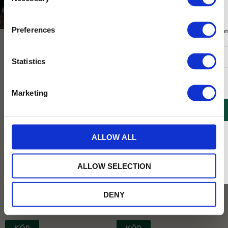
Selection
Varumärken
Archivist
Prenumerera på vårt nyhetsbrev
Preferences
Få 10% rabatt på ditt första köp på nätet och ta del av erbjudanden året o
Statistics
Jag samtycker till Tehuset Javas villkor.
Läs mer
Marketing
REGISTRERA
* Rabatten gäller endast online på Tehusetjava.se. Rabatten fungerar endast på
ALLOW ALL
ordinarie priser och kan ej kombineras med andra erbjudanden.
Love Matches
Birthday Matches
125 st tändstickor, 10cm, med röda
125 st tändstickor, 10cm, med gröna
ALLOW SELECTION
toppar. Kommer i en kvadratisk ask
toppar. Kommer i en kvadratisk ask
med motiv på ett rött hjärta och texten
med motiv på en tårta full av tända ljus
”Love”
och texten ”Birthday Matches”
DENY
139
139
KR
KR
KÖP
KÖP