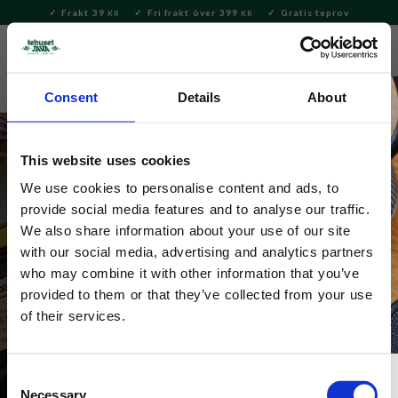
Frakt 39
Fri frakt över 399
Gratis teprov
KR
KR
Meny
FAVORITE
KUNDV
close
Consent
Details
About
This website uses cookies
We use cookies to personalise content and ads, to
provide social media features and to analyse our traffic.
We also share information about your use of our site
with our social media, advertising and analytics partners
Archivist
who may combine it with other information that you’ve
provided to them or that they’ve collected from your use
of their services.
Consent
Necessary