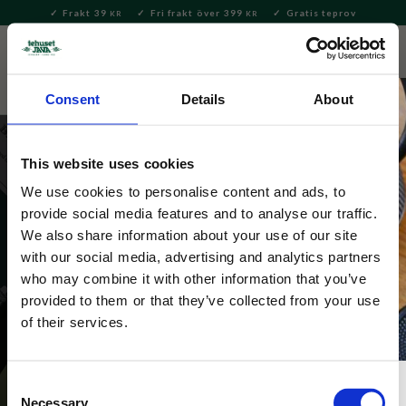
Frakt 39
Fri frakt över 399
Gratis teprov
KR
KR
Meny
FAVORITE
KUNDV
close
Consent
Details
About
This website uses cookies
We use cookies to personalise content and ads, to
Löste i dekorativ förpackning
provide social media features and to analyse our traffic.
We also share information about your use of our site
Dessa teer kommer i förpackningar som står fint och 
with our social media, advertising and analytics partners
förgyller brickan, bordet och köket. Vill du ge bort te 
who may combine it with other information that you’ve
som en present? Vi har samlat våra mest populära 
provided to them or that they’ve collected from your use
lösteer i vackra paket i hårt papper med härliga färger 
of their services.
och illustrationer. Välj bland en mängd olika sorter!
Consent
Necessary