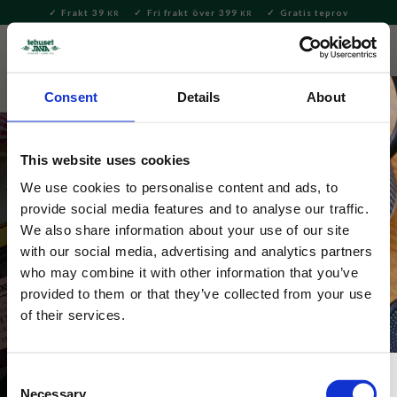
Frakt 39
Fri frakt över 399
Gratis teprov
KR
KR
Meny
FAVORITE
KUNDV
close
Consent
Details
About
This website uses cookies
We use cookies to personalise content and ads, to
provide social media features and to analyse our traffic.
We also share information about your use of our site
with our social media, advertising and analytics partners
Terra Midi
who may combine it with other information that you’ve
provided to them or that they’ve collected from your use
of their services.
Consent
Necessary