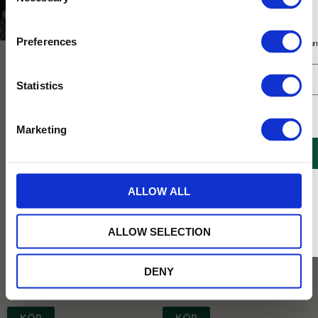
Selection
Varumärken
Terra Midi
Prenumerera på vårt nyhetsbrev
Preferences
Få 10% rabatt på ditt första köp på nätet och ta del av erbjudanden året o
Statistics
Jag samtycker till Tehuset Javas villkor.
Läs mer
Marketing
REGISTRERA
* Rabatten gäller endast online på Tehusetjava.se. Rabatten fungerar endast på
Köp 2 för 139:-
Köp 2 för 139:-
ALLOW ALL
ordinarie priser och kan ej kombineras med andra erbjudanden.
Gåsäggstvål Lotus
Gåsäggstvål Aloe Vera
En mjuk, återfuktande fast tvål från
En mjuk, återfuktande fast tvål från
ALLOW SELECTION
Terra Midi med härligt blommig doft av
Terra Midi med Aloe Vera, en ört som i
Lotus.
århundraden använts lindrande mot
sveda och känslig hud.
DENY
79
79
KR
KR
KÖP
KÖP