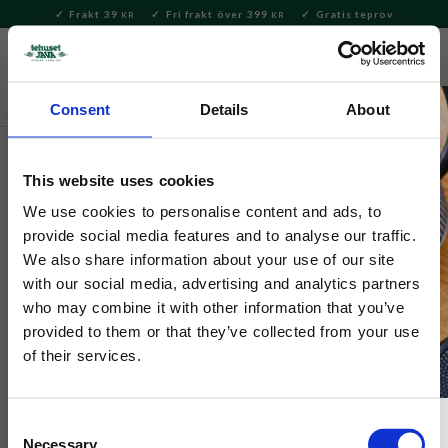
Frakt 39
Fri frakt över 399
Gratis teprov
KR
KR
Meny
FAVORITE
KUNDV
close
Consent
Details
About
Servering & Dukning
Servering
Bestick
This website uses cookies
Tokyo Design
Chopsticks Giftset White Blossom
We use cookies to personalise content and ads, to
provide social media features and to analyse our traffic.
We also share information about your use of our site
Set med 2 par ätpinnar i bambu och porslinshållare i glas,
with our social media, advertising and analytics partners
dekorerade i ett vackert gult motiv. Kommer i en fin
who may combine it with other information that you’ve
presentlåda i samma motiv.
provided to them or that they’ve collected from your use
of their services.
NYHET
Consent
Necessary