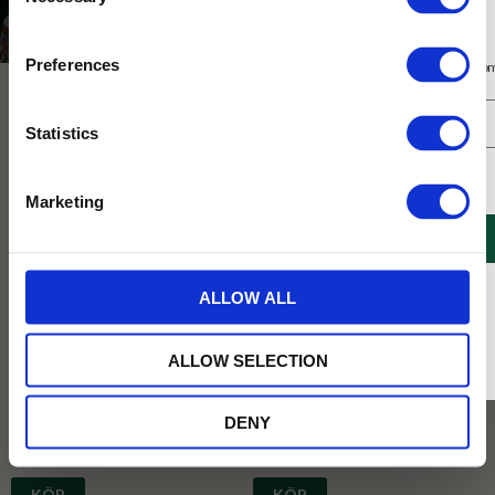
Selection
Varumärken
House of Hafi
Prenumerera på vårt nyhetsbrev
Preferences
Få 10% rabatt på ditt första köp på nätet och ta del av erbjudanden året o
Statistics
Jag samtycker till Tehuset Javas villkor.
Läs mer
Marketing
REGISTRERA
* Rabatten gäller endast online på Tehusetjava.se. Rabatten fungerar endast på
ALLOW ALL
ordinarie priser och kan ej kombineras med andra erbjudanden.
Hafi Havtorn 140g
Hafi Fikon Apelsin 150g
Hafis friska havtornssylt, framställd av
En sylt för både ostbrickan och
ALLOW SELECTION
det hälsosamma bäret passar utmärkt
smörgåsen, fylligt söt med syrliga
på ostbrickan, i filen och på gröten.
eftertoner!
DENY
62
62
KR
KR
KÖP
KÖP