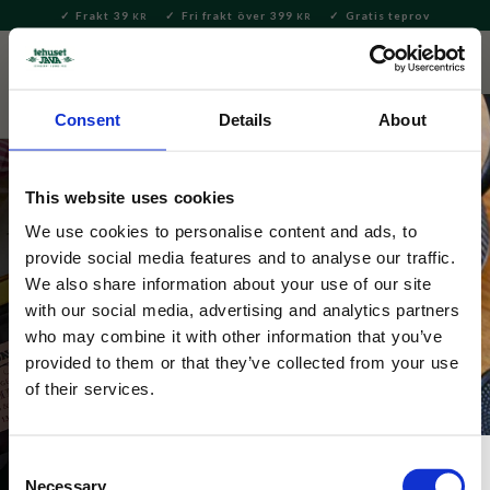
Frakt 39
Fri frakt över 399
Gratis teprov
KR
KR
Meny
FAVORITE
KUNDV
close
Consent
Details
About
This website uses cookies
We use cookies to personalise content and ads, to
provide social media features and to analyse our traffic.
We also share information about your use of our site
with our social media, advertising and analytics partners
House of Hafi
who may combine it with other information that you’ve
provided to them or that they’ve collected from your use
of their services.
Consent
Necessary