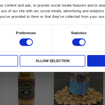
e content and ads, to provide social media features and to anal
 use of our site with our social media, advertising and analyt
t you’ve provided to them or that they’ve collected from your use 
lkor.
Läs mer
STRERA
Preferences
Statistics
husetjava.se. Rabatten fungerar endast
neras med andra erbjudanden.
Honung
Olja & Vinäger
Sylt & Marmelad
Tillbehör ti
ALLOW SELECTION