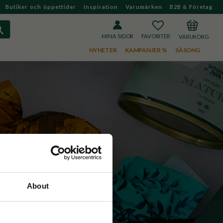
Butiker och öppettider
Inspiration
Varumärken
B2B & Företag
FAVORITER
KUNDVAGN
MINA SIDOR
NYHETER
KAMPANJER %
SÄSONG
About