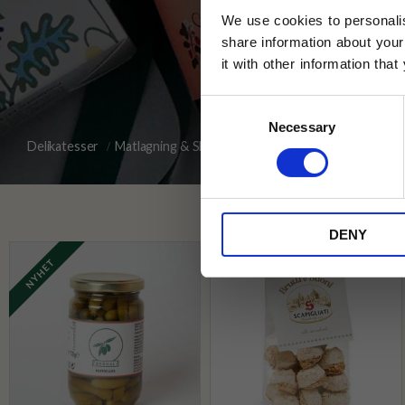
We use cookies to personalis
share information about your
it with other information tha
Jag samtycker till Tehuset Javas vil
Consent
REGI
Necessary
Selection
Delikatesser
Matlagning & Skafferi
* Rabatten gäller endast online på Te
på ordinarie priser och kan ej kombi
Kex
DENY
NYHET