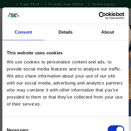
Frakt 39
Fri frakt över 399
Gratis teprov
KR
KR
Meny
FAVORITE
KUNDV
close
Consent
Details
About
Nyheter
This website uses cookies
Selected by Tehuset Java
Japansk Skål Katt & Fiskar 20cm
We use cookies to personalise content and ads, to
provide social media features and to analyse our traffic.
We also share information about your use of our site
En stor skål i Japansk design med motiv av katter och fiskar.
with our social media, advertising and analytics partners
Perfekt för ramen, soppa eller som serveringsskål.
who may combine it with other information that you’ve
provided to them or that they’ve collected from your use
of their services.
Consent
Necessary