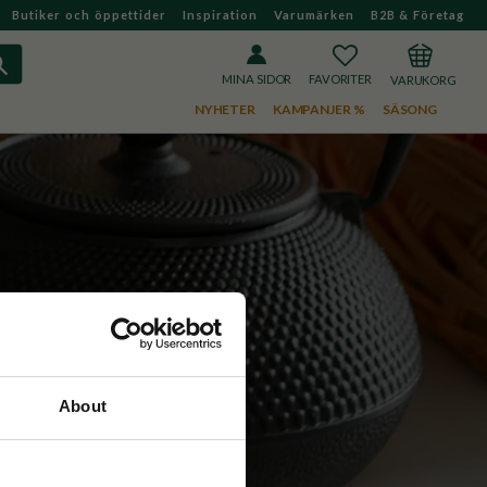
Butiker och öppettider
Inspiration
Varumärken
B2B & Företag
FAVORITER
KUNDVAGN
MINA SIDOR
NYHETER
KAMPANJER %
SÄSONG
About
ns. 