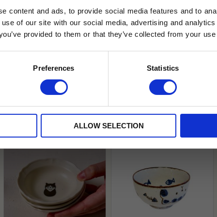
e content and ads, to provide social media features and to anal
 use of our site with our social media, advertising and analyt
t you’ve provided to them or that they’ve collected from your use 
lkor.
Läs mer
STRERA
Preferences
Statistics
husetjava.se. Rabatten fungerar endast
neras med andra erbjudanden.
ALLOW SELECTION