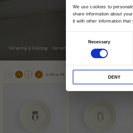
We use cookies to personalis
share information about your
it with other information tha
Jag samtycker till Tehuset Javas vil
Consent
REGI
Necessary
Selection
Servering & Dukning
Servering
Skålar
* Rabatten gäller endast online på Te
på ordinarie priser och kan ej kombi
1
2
1–
50
av
73
«
»
DENY