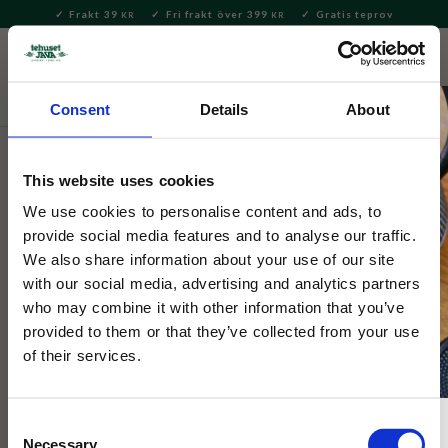
Frakt 39
Fri frakt över 399
Gratis teprov
KR
KR
Meny
FAVORITE
KUNDV
close
Consent
Details
About
Servering & Dukning
Servering
Skålar
This website uses cookies
Spode
Spode Blue Italian Dippskålar 4-
We use cookies to personalise content and ads, to
provide social media features and to analyse our traffic.
Pack
We also share information about your use of our site
with our social media, advertising and analytics partners
who may combine it with other information that you’ve
Fyra mindre skålar från Spode i mönstret Blue Italian.
provided to them or that they’ve collected from your use
of their services.
Consent
Necessary