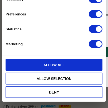
Selection
Prenumerera på vårt nyhetsbrev
Preferences
Få 10% rabatt på ditt första köp på nätet och ta del av erbjudanden året o
Statistics
Jag samtycker till Tehuset Javas villkor.
Läs mer
Marketing
REGISTRERA
199
KR
* Rabatten gäller endast online på Tehusetjava.se. Rabatten fungerar endast på
ALLOW ALL
ordinarie priser och kan ej kombineras med andra erbjudanden.
BEVAKA
ALLOW SELECTION
Lägg till i favoriter
DENY
Tillfälligt slut online
✓ Fri frakt över 399 kr