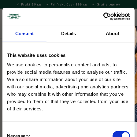
Frakt 39
Fri frakt över 399
Gratis teprov
KR
KR
Meny
FAVORITE
KUNDV
close
Consent
Details
About
Servering & Dukning
Servering
Skålar
This website uses cookies
Selected by Tehuset Java
Benegiamo Skål Spruzzi Turkos
We use cookies to personalise content and ads, to
provide social media features and to analyse our traffic.
19cm
We also share information about your use of our site
with our social media, advertising and analytics partners
who may combine it with other information that you’ve
Handgjord skål från Italien i robust keramik. Unikt handmålad i
klassiskt spruzzimönster med turkosa stänk.
provided to them or that they’ve collected from your use
of their services.
NYHET
Consent
Necessary