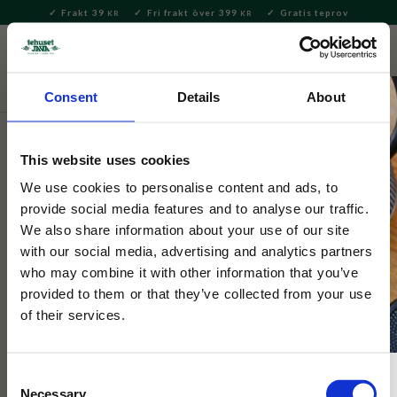
Frakt 39
Fri frakt över 399
Gratis teprov
KR
KR
Meny
FAVORITE
KUNDV
close
Consent
Details
About
Servering & Dukning
Servering
Skålar
This website uses cookies
Japansk Matchaskål Ki 13cm
We use cookies to personalise content and ads, to
provide social media features and to analyse our traffic.
Klassisk japansk skål i tidlös design.
We also share information about your use of our site
with our social media, advertising and analytics partners
who may combine it with other information that you’ve
provided to them or that they’ve collected from your use
of their services.
Consent
Necessary