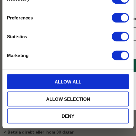
Selection
Prenumerera på vårt nyhetsbrev
Preferences
Få 10% rabatt på ditt första köp på nätet och ta del av erbjudanden året o
Statistics
Jag samtycker till Tehuset Javas villkor.
Läs mer
Marketing
139
REGISTRERA
KR
* Rabatten gäller endast online på Tehusetjava.se. Rabatten fungerar endast på
BEVAKA
ALLOW ALL
ordinarie priser och kan ej kombineras med andra erbjudanden.
Lägg till i favoriter
ALLOW SELECTION
Tillfälligt slut online
DENY
✓ Fri frakt över 399 kr
✓ Betala direkt eller inom 30 dagar