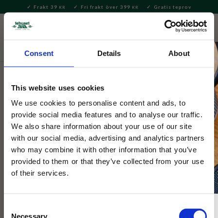
Frakt 39
Fri frakt över 399
Gratis teprov
KR
KR
Meny
FAVORITE
KUNDV
close
Consent
Details
About
Servering & Dukning
Servering
Skålar
This website uses cookies
Selected by Tehuset Java
Benegiamo Skål Spruzzi Gul 13cm
We use cookies to personalise content and ads, to
provide social media features and to analyse our traffic.
We also share information about your use of our site
Handgjord skål från Italien i robust keramik. Unikt handmålad i
with our social media, advertising and analytics partners
klassiskt spruzzimönster med gula stänk.
who may combine it with other information that you’ve
provided to them or that they’ve collected from your use
of their services.
NYHET
Consent
Necessary