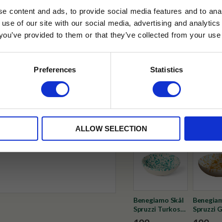
e content and ads, to provide social media features and to anal
Tillfälligt slut online
 use of our site with our social media, advertising and analyt
t you’ve provided to them or that they’ve collected from your use 
lkor.
Läs mer
✓ Fri frakt över 399 kr
✓ Betala direkt eller inom 
STRERA
Preferences
Statistics
husetjava.se. Rabatten fungerar endast
✓ Gratis teprov i varje best
neras med andra erbjudanden.
Visa alla produkter från Selec
ALLOW SELECTION
Benegiamo Skål
Benegiam
Spruzzi Turkos
Spruzzi 
19cm