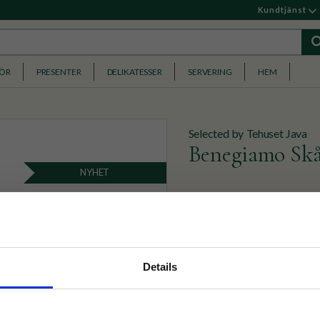
Kundtjänst
HÖR
PRESENTER
DELIKATESSER
SERVERING
HEM
Selected by Tehuset Java
Benegiamo Skå
NYHET
Handgjord skål från Italien
spruzzimönster med blått s
199
KR
nyhetsbrev
Details
p på nätet och ta del av
BEVAKA
Lägg till i favoriter