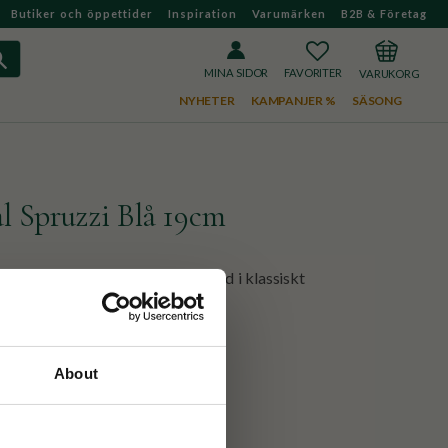
Butiker och öppettider
Inspiration
Varumärken
B2B & Företag
FAVORITER
KUNDVAGN
MINA SIDOR
NYHETER
KAMPANJER %
SÄSONG
l Spruzzi Blå 19cm
 i robust keramik. Unikt handmålad i klassiskt
tänk.
About