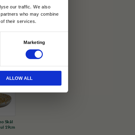
yse our traffic. We also
ics partners who may combine
of their services.
30 dagar
Marketing
ällning
ted by Tehuset Java
ALLOW ALL
o Skål
Gul 19cm