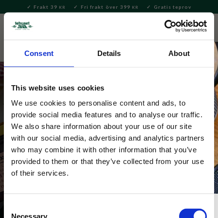
Frakt 39
Fri frakt över 399
Gratis teprov
KR
KR
Meny
FAVORITE
KUNDV
close
Consent
Details
About
This website uses cookies
We use cookies to personalise content and ads, to
provide social media features and to analyse our traffic.
We also share information about your use of our site
with our social media, advertising and analytics partners
Tehuset Javas Skafferi
who may combine it with other information that you’ve
provided to them or that they’ve collected from your use
of their services.
Consent
Necessary