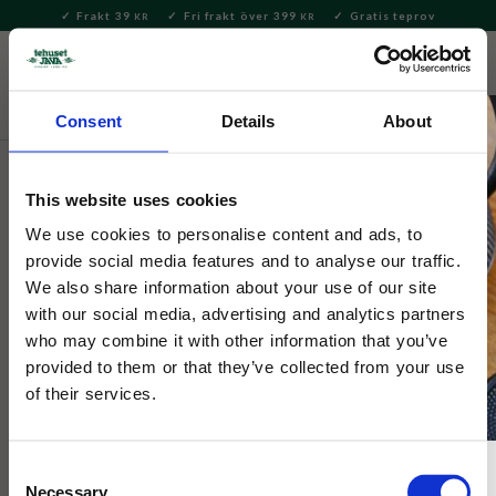
Frakt 39
Fri frakt över 399
Gratis teprov
KR
KR
Meny
FAVORITE
KUNDV
close
Consent
Details
About
Delikatesser
Kakor & Konfektyr
Godis & Karameller
This website uses cookies
Tehuset Java
Marmeladkonfekt 150g
We use cookies to personalise content and ads, to
provide social media features and to analyse our traffic.
We also share information about your use of our site
Upptäck vår egna marmeladgodis! Mjuka klyftor i fruktiga
with our social media, advertising and analytics partners
smaker täckta med socker. Kommer förpackade i en vacker
who may combine it with other information that you’ve
ljusgul kartong.
provided to them or that they’ve collected from your use
of their services.
PERSONALEN TIPSAR
Consent
Necessary