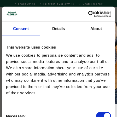
Frakt 39
Fri frakt över 399
Gratis teprov
KR
KR
Meny
FAVORITE
KUNDV
close
Consent
Details
About
Presenter och set
Speciella dagar
Alla hjärtans dag
This website uses cookies
Tehuset Java
Presentkit Omtanke
We use cookies to personalise content and ads, to
provide social media features and to analyse our traffic.
We also share information about your use of our site
Presentkit med kaffe, biscotti, geléhjärtan och en god
with our social media, advertising and analytics partners
marmelad. Unna någon du tycker är guld värd! Perfekt till Alla
who may combine it with other information that you’ve
hjärtans dag!
provided to them or that they’ve collected from your use
of their services.
PERSONALEN TIPSAR
Consent
Necessary