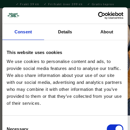
Frakt 39
Fri frakt över 399
Gratis teprov
KR
KR
Meny
FAVORITE
KUNDV
close
Consent
Details
About
Delikatesser
Kakor & Konfektyr
Shortbread & Söta
kakor
This website uses cookies
Tehuset Java
We use cookies to personalise content and ads, to
Tehuset Javas
provide social media features and to analyse our traffic.
We also share information about your use of our site
Kardemummaskorpor
with our social media, advertising and analytics partners
who may combine it with other information that you’ve
provided to them or that they’ve collected from your use
Sprödbakade skorpor med en klassiska smak av kardemumma.
of their services.
Consent
Necessary