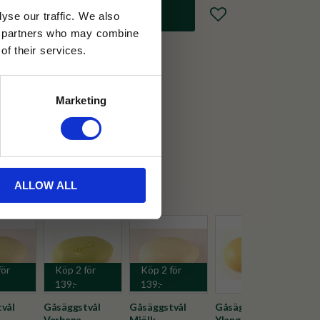
Lägg till i favoriter
yse our traffic. We also
ics partners who may combine
of their services.
30 dagar
Marketing
ällning
Midi
ALLOW ALL
för
Köp 2 för
Köp 2 för
139:-
139:-
vål
Gåsäggstvål
Gåsäggstvål
Gåsäggstvål
Gås
Verbena
Mjölk
Ylang
Mys