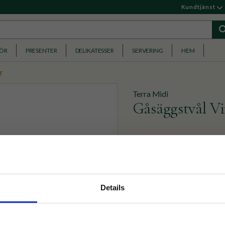
Kundtjänst
HÖR
PRESENTER
DELIKATESSER
SERVERING
HEM
r
Terra Midi
Gåsäggstvål V
En återfunktande fast tvål
en peelande verkan och kar
nyhetsbrev
Gåsäggstvål- Köp 2 för
Details
p på nätet och ta del av
79
KR