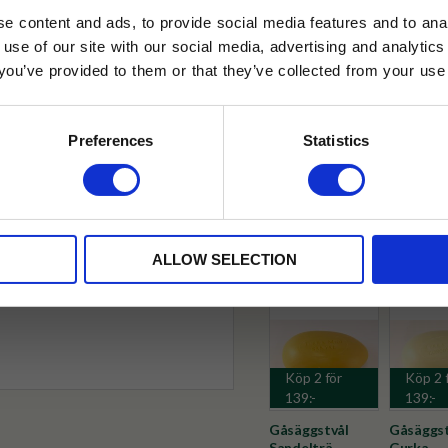
e content and ads, to provide social media features and to anal
 use of our site with our social media, advertising and analyt
t you’ve provided to them or that they’ve collected from your use 
lkor.
Läs mer
✓ Fri frakt över 399 kr
STRERA
✓ Betala direkt eller inom 
Preferences
Statistics
husetjava.se. Rabatten fungerar endast
neras med andra erbjudanden.
✓ Gratis teprov i varje best
Visa alla produkter från Terra 
ALLOW SELECTION
Köp 2 för
Köp 2 
139:-
139:-
Gåsäggstvål
Gåsäggst
Sandelträ
Gurka