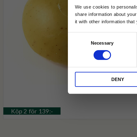
We use cookies to personalis
share information about your
it with other information tha
Jag samtycker till Tehuset Javas vil
Consent
REGI
Necessary
Selection
* Rabatten gäller endast online på Te
på ordinarie priser och kan ej kombi
DENY
Köp 2 för 139:-