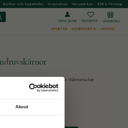
Butiker och öppettider
Inspiration
Varumärken
B2B & Företag
FAVORITER
KUNDVAGN
MINA SIDOR
NYHETER
KAMPANJER %
SÄSONG
indruvskärnor
 från Terra Midi med vindruvskärnor. Kärnorna har
itésmöret återfuktar huden.
 139:-
About