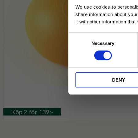
We use cookies to personalis
share information about your
it with other information tha
Jag samtycker till Tehuset Javas vil
Consent
REGI
Necessary
Selection
* Rabatten gäller endast online på Te
på ordinarie priser och kan ej kombi
DENY
Köp 2 för 139:-