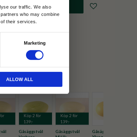
Lägg till i favoriter
yse our traffic. We also
ics partners who may combine
of their services.
30 dagar
Marketing
ällning
Midi
ALLOW ALL
för
Köp 2 för
Köp 2 för
139:-
139:-
vål
Gåsäggstvål
Gåsäggstvål
Gåsäggstvål
Gås
Verbena
Mjölk
Ylang
Mys