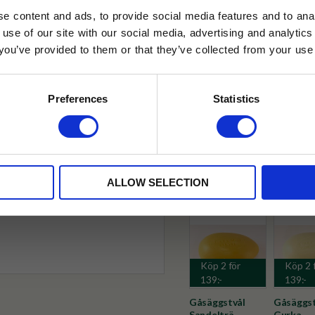
e content and ads, to provide social media features and to anal
 use of our site with our social media, advertising and analyt
t you’ve provided to them or that they’ve collected from your use 
lkor.
Läs mer
✓ Fri frakt över 399 kr
STRERA
✓ Betala direkt eller inom 
Preferences
Statistics
husetjava.se. Rabatten fungerar endast
neras med andra erbjudanden.
✓ Gratis teprov i varje best
Visa alla produkter från Terra 
ALLOW SELECTION
Köp 2 för
Köp 2 
139:-
139:-
Gåsäggstvål
Gåsäggst
Sandelträ
Gurka