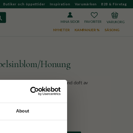
Butiker och öppettider
Inspiration
Varumärken
B2B & Företag
FAVORITER
KUNDVAGN
MINA SIDOR
NYHETER
KAMPANJER %
SÄSONG
pelsinblom/Honung
tvål från Terra Midi med härligt rund doft av
 139:-
About