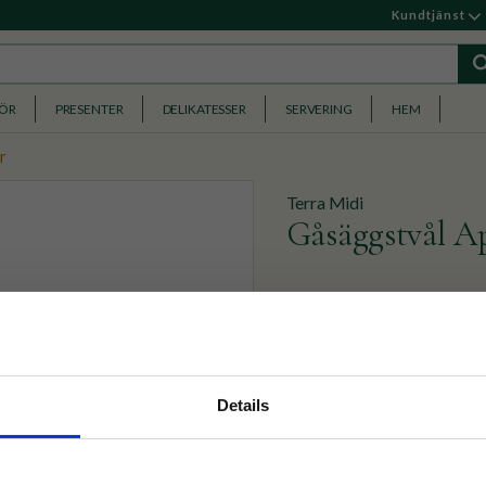
Kundtjänst
HÖR
PRESENTER
DELIKATESSER
SERVERING
HEM
r
Terra Midi
Gåsäggstvål A
En mjuk, återfuktande fast 
apelsinblom och honung.
nyhetsbrev
Gåsäggstvål- Köp 2 för
Details
p på nätet och ta del av
79
KR