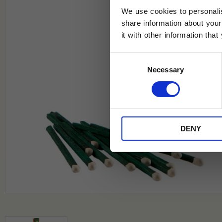
We use cookies to personalis
share information about your
it with other information tha
Jag samtycker till Tehuset Javas vil
Consent
REGI
Necessary
Selection
* Rabatten gäller endast online på Te
på ordinarie priser och kan ej kombi
DENY