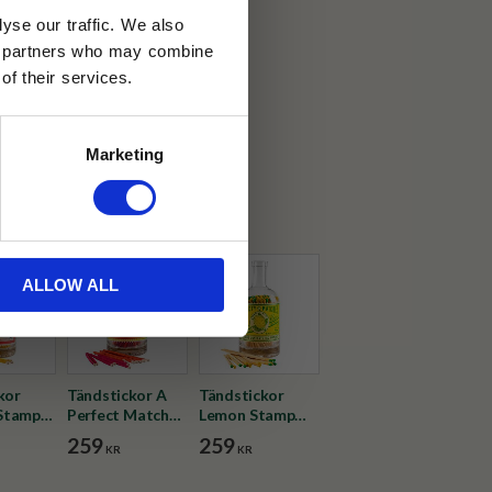
yse our traffic. We also
ics partners who may combine
30 dagar
of their services.
ällning
Marketing
ist
ALLOW ALL
kor
Tändstickor A
Tändstickor
Stamp
Perfect Match
Lemon Stamp
ka
Glasflaska
Glasflaska
259
259
KR
KR