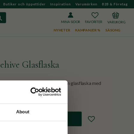
Butiker och öppettider
Inspiration
Varumärken
B2B & Företag
FAVORITER
KUNDVAGN
MINA SIDOR
NYHETER
KAMPANJER %
SÄSONG
ehive Glasflaska
10cm, med vita toppar. Kommer i en glasflaska med
n detalj att ha framme i sitt hem!
About
Lägg till i favoriter