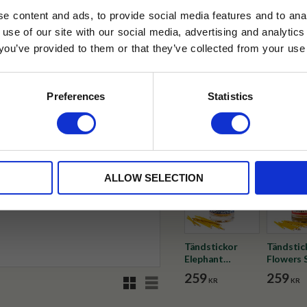
e content and ads, to provide social media features and to anal
✓ Fri frakt över 399 kr
 use of our site with our social media, advertising and analyt
✓ Betala direkt eller inom 
t you’ve provided to them or that they’ve collected from your use 
lkor.
Läs mer
STRERA
✓ Gratis teprov i varje best
Preferences
Statistics
Visa alla produkter från Archiv
husetjava.se. Rabatten fungerar endast
neras med andra erbjudanden.
ALLOW SELECTION
Tändstickor
Tändstic
Elephant
Flowers 
Glasflaska
Glasflas
259
259
Rutnätsvy
Listvy
KR
KR