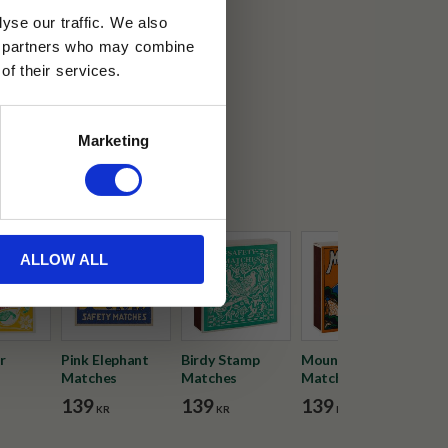
yse our traffic. We also
ics partners who may combine
30 dagar
of their services.
ällning
Marketing
ist
ALLOW ALL
r
Pink Elephant
Birdy Stamp
Mount Fuji
Bir
Matches
Matches
Matches
Mat
139
139
139
13
KR
KR
KR