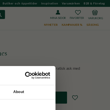
Butiker och öppettider
Inspiration
Varumärken
B2B & Företag
FAVORITER
KUNDVAGN
MINA SIDOR
NYHETER
KAMPANJER %
SÄSONG
hes
med vita toppar. Kommer i en kvadratisk ask med
 ”The wave”
About
Lägg till i favoriter