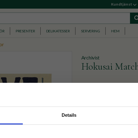
Kundtjänst
HÖR
PRESENTER
DELIKATESSER
SERVERING
HEM
or
Archivist
Hokusai Matc
125 st tändstickor, 10cm, 
motiv på en våg och texten
139
KR
nyhetsbrev
Details
p på nätet och ta del av