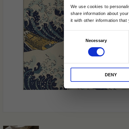
We use cookies to personalis
share information about your
it with other information tha
Jag samtycker till Tehuset Javas vil
Consent
REGI
Necessary
Selection
* Rabatten gäller endast online på Te
på ordinarie priser och kan ej kombi
DENY