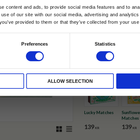
e content and ads, to provide social media features and to anal
✓ Fri frakt över 399 kr
 use of our site with our social media, advertising and analyt
✓ Betala direkt eller inom 
t you’ve provided to them or that they’ve collected from your use 
lkor.
Läs mer
STRERA
✓ Gratis teprov i varje best
Preferences
Statistics
Visa alla produkter från Archiv
husetjava.se. Rabatten fungerar endast
neras med andra erbjudanden.
ALLOW SELECTION
Lucky Matches
Sunflowe
Matches
139
139
Rutnätsvy
Listvy
KR
KR