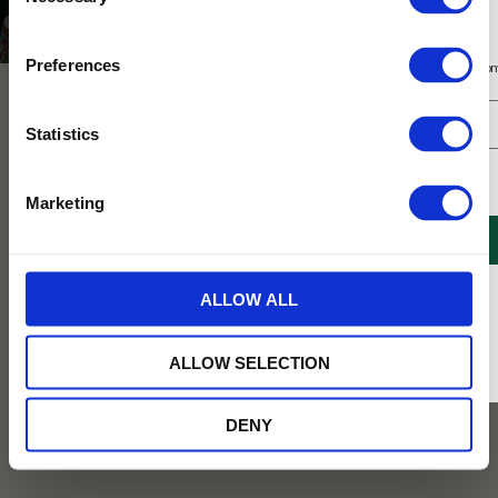
Selection
Teer för livsnjutaren
Prenumerera på vårt nyhetsbrev
Preferences
Få 10% rabatt på ditt första köp på nätet och ta del av erbjudanden året o
NYHET
NYHET
Statistics
Jag samtycker till Tehuset Javas villkor.
Läs mer
Marketing
REGISTRERA
* Rabatten gäller endast online på Tehusetjava.se. Rabatten fungerar endast på
ALLOW ALL
ordinarie priser och kan ej kombineras med andra erbjudanden.
Darjeeling First Flush Sparkling
Päronlunden svart te med
Tea 750ml
päron/aprikos
ALLOW SELECTION
Ett kallbryggt kolsyrat te bryggd på first
Päronlunden är ett fylligt svart te med
flush-te från Darjeeling och späda vita
en mjuk och fruktig karaktär. Smaksatt
teblad med fruktig persika, blommig
med sött päron, solmogen aprikos och
DENY
fläder och frisk havtorn.
dekorerad med sommarens blommor.
159
89
KR
KR