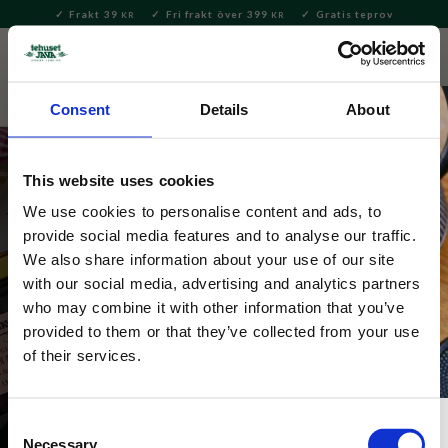
Frakt 39
Fri frakt över 399
Gratis teprov
KR
KR
Meny
FAVORITE
KUNDV
close
Consent
Details
About
This website uses cookies
We use cookies to personalise content and ads, to
Teer för livsnjutaren
provide social media features and to analyse our traffic.
We also share information about your use of our site
Vi på Tehuset Java har teer för alla tillfällen. För dig 
with our social media, advertising and analytics partners
som gillar att variera din kopp te efter humör och 
who may combine it with other information that you’ve
sällskap har vi fler än 250 olika sorters te att välja 
provided to them or that they’ve collected from your use
mellan. Här nedanför har vi samlat de sorter vi tror 
of their services.
skulle passa dig! 
Consent
Necessary