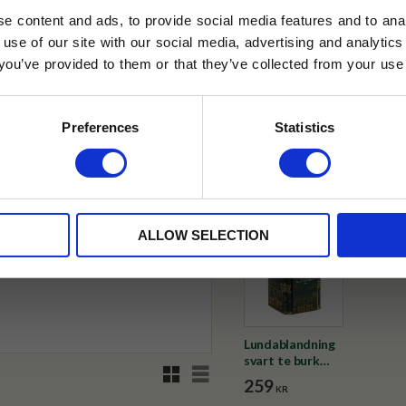
e content and ads, to provide social media features and to anal
 use of our site with our social media, advertising and analyt
✓ Fri frakt över 399 kr
t you’ve provided to them or that they’ve collected from your use 
lkor.
Läs mer
✓ Betala direkt eller inom 
STRERA
Preferences
Statistics
✓ Gratis teprov i varje best
husetjava.se. Rabatten fungerar endast
Visa alla produkter från Tehus
neras med andra erbjudanden.
ALLOW SELECTION
Lundablandning
svart te burk
Rutnätsvy
Listvy
200g
259
KR