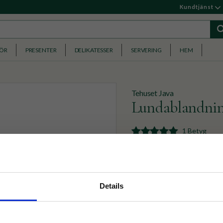
Kundtjänst
HÖR
PRESENTER
DELIKATESSER
SERVERING
HEM
Tehuset Java
Lundablandning
1 Betyg
Vår klassiska Lundablandni
plåt och är fylld med 100 
nyhetsbrev
159
KR
Details
p på nätet och ta del av