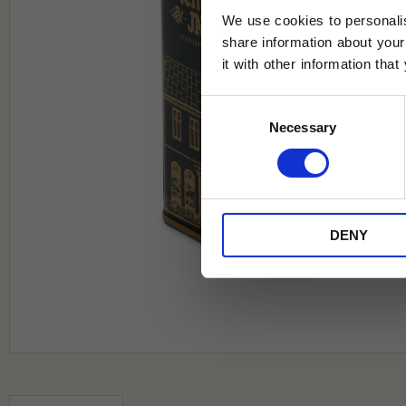
We use cookies to personalis
share information about your
it with other information tha
Jag samtycker till Tehuset Javas vil
Consent
REGI
Necessary
Selection
* Rabatten gäller endast online på Te
på ordinarie priser och kan ej kombi
DENY