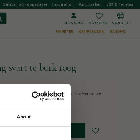
Butiker och öppettider
Inspiration
Varumärken
B2B & Företag
FAVORITER
KUNDVAGN
MINA SIDOR
NYHETER
KAMPANJER %
SÄSONG
 svart te burk 100g
ng i Tehuset Javas vackra plåtburk. Burken är av
gram av Lundablandning på lösvikt.
About
Lägg till i favoriter