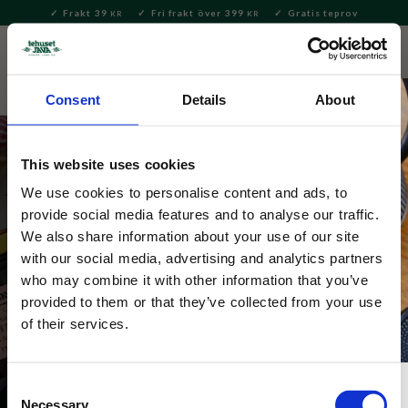
Frakt 39
Fri frakt över 399
Gratis teprov
KR
KR
Meny
FAVORITE
KUNDV
close
Consent
Details
About
This website uses cookies
We use cookies to personalise content and ads, to
provide social media features and to analyse our traffic.
Här har vi samlat våra populära
We also share information about your use of our site
with our social media, advertising and analytics partners
säsongsteer och du hittar vitt, grönt,
who may combine it with other information that you’ve
svart och rooibos.
provided to them or that they’ve collected from your use
of their services.
Consent
Necessary