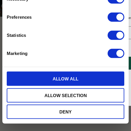
Selection
Smaksatt te
Prenumerera på vårt nyhetsbrev
Preferences
Få 10% rabatt på ditt första köp på nätet och ta del av erbjudanden året o
Statistics
Jag samtycker till Tehuset Javas villkor.
Läs mer
Marketing
REGISTRERA
* Rabatten gäller endast online på Tehusetjava.se. Rabatten fungerar endast på
ALLOW ALL
ordinarie priser och kan ej kombineras med andra erbjudanden.
ALLOW SELECTION
DENY