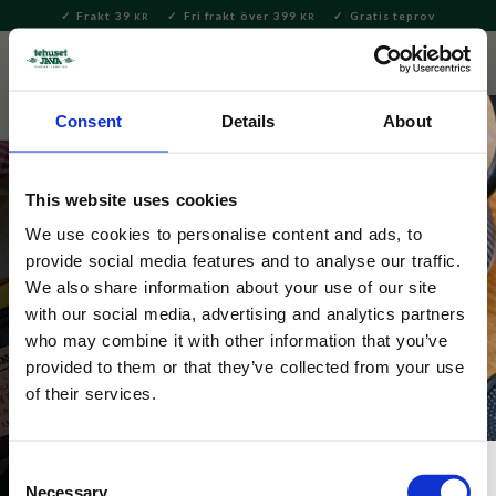
Frakt 39
Fri frakt över 399
Gratis teprov
KR
KR
Meny
FAVORITE
KUNDV
close
Consent
Details
About
This website uses cookies
We use cookies to personalise content and ads, to
provide social media features and to analyse our traffic.
We also share information about your use of our site
with our social media, advertising and analytics partners
Smaksatt te
who may combine it with other information that you’ve
provided to them or that they’ve collected from your use
of their services.
Consent
Necessary