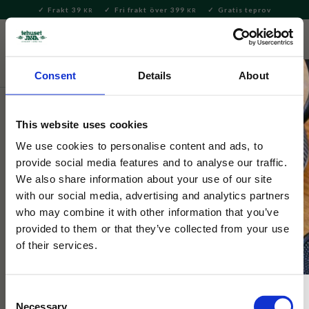
Frakt 39
Fri frakt över 399
Gratis teprov
KR
KR
Meny
FAVORITE
KUNDV
close
Consent
Details
About
Te
Löste
Svart te
Svart te – smaksatt
This website uses cookies
Tehuset Java
Bombay Chai svart/grönt te
We use cookies to personalise content and ads, to
provide social media features and to analyse our traffic.
We also share information about your use of our site
1 Betyg
with our social media, advertising and analytics partners
En rund blandning av svart och grönt te med de klassiska
who may combine it with other information that you’ve
chaikryddorna: kanel, kardemumma, kryddnejlika och
provided to them or that they’ve collected from your use
svartpeppar.
of their services.
Consent
Necessary