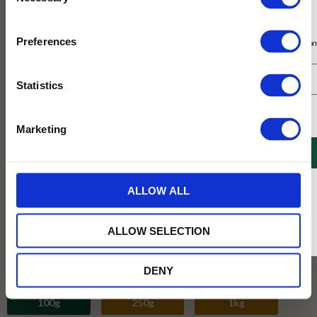
Selection
Prenumerera på vårt nyhetsbrev
Preferences
Få 10% rabatt på ditt första köp på nätet och ta del av erbjudanden året o
Statistics
Jag samtycker till Tehuset Javas villkor.
Läs mer
Marketing
REGISTRERA
* Rabatten gäller endast online på Tehusetjava.se. Rabatten fungerar endast på
ALLOW ALL
ordinarie priser och kan ej kombineras med andra erbjudanden.
ALLOW SELECTION
DENY
Vikt :
100g
100g
250g
1kg