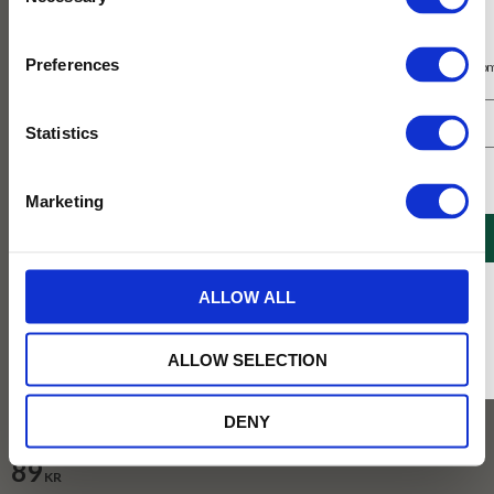
Selection
Prenumerera på vårt nyhetsbrev
Preferences
Få 10% rabatt på ditt första köp på nätet och ta del av erbjudanden året o
Statistics
Jag samtycker till Tehuset Javas villkor.
Läs mer
Marketing
REGISTRERA
* Rabatten gäller endast online på Tehusetjava.se. Rabatten fungerar endast på
ALLOW ALL
ordinarie priser och kan ej kombineras med andra erbjudanden.
ALLOW SELECTION
Vikt :
100g
DENY
100g
250g
1kg
89
KR