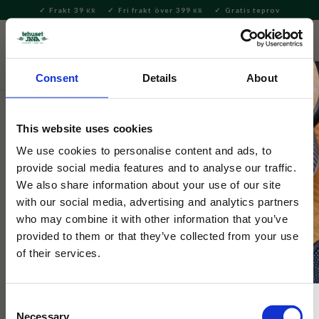
Frakt 39
Fri frakt över 399
Gratis teprov
KR
KR
Meny
FAVORITE
KUNDV
close
Consent
Details
About
Te
Löste
Rooibos
This website uses cookies
Rooibos Chai
We use cookies to personalise content and ads, to
provide social media features and to analyse our traffic.
3 Betyg
We also share information about your use of our site
Kanel, kardemumma, ingefära, rosépeppar är kryddorna som
with our social media, advertising and analytics partners
ger Rooibos Chai dess kryddiga och varma karaktär.
who may combine it with other information that you’ve
provided to them or that they’ve collected from your use
of their services.
Consent
Necessary